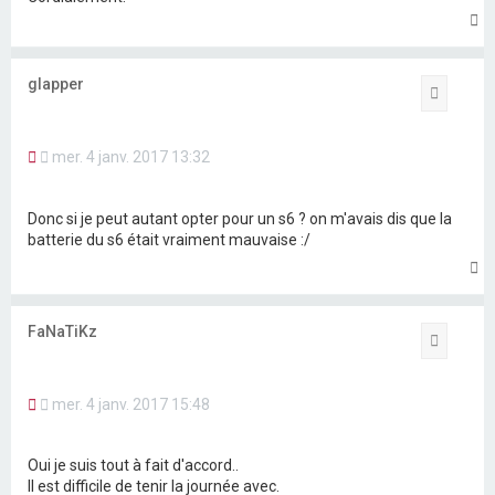
n
H
o
a
n
u
l
t
glapper
u
Citation
M
mer. 4 janv. 2017 13:32
e
s
s
Donc si je peut autant opter pour un s6 ? on m'avais dis que la
a
batterie du s6 était vraiment mauvaise :/
g
e
H
n
a
o
u
n
t
FaNaTiKz
l
Citation
u
M
mer. 4 janv. 2017 15:48
e
s
s
Oui je suis tout à fait d'accord..
a
Il est difficile de tenir la journée avec.
g