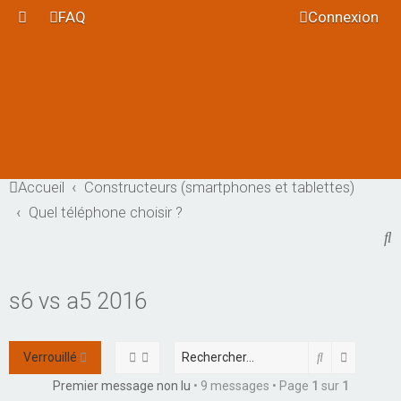
FAQ
Connexion
Accueil
Constructeurs (smartphones et tablettes)
Quel téléphone choisir ?
R
e
c
s6 vs a5 2016
h
e
Rechercher
Recherch
Verrouillé
r
c
Premier message non lu
• 9 messages • Page
1
sur
1