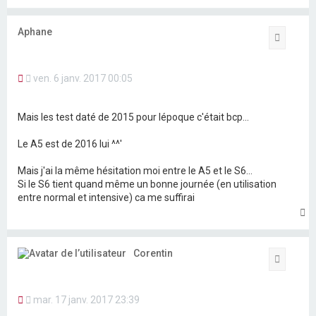
u
t
Aphane
Citation
M
ven. 6 janv. 2017 00:05
e
s
s
Mais les test daté de 2015 pour lépoque c'était bcp...
a
g
Le A5 est de 2016 lui ^^'
e
n
o
Mais j'ai la même hésitation moi entre le A5 et le S6...
n
Si le S6 tient quand même un bonne journée (en utilisation
l
entre normal et intensive) ca me suffirai
u
H
a
u
t
Corentin
Citation
M
mar. 17 janv. 2017 23:39
e