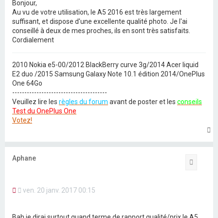
Bonjour,
a
Au vu de votre utilisation, le A5 2016 est très largement
g
suffisant, et dispose d'une excellente qualité photo. Je l'ai
e
n
conseillé à deux de mes proches, ils en sont très satisfaits.
o
Cordialement
n
l
u
2010 Nokia e5-00/2012 BlackBerry curve 3g/2014 Acer liquid
E2 duo /2015 Samsung Galaxy Note 10.1 édition 2014/OnePlus
One 64Go
---------------------------------------
Veuillez lire les
règles du forum
avant de poster et les
conseils
Test du OnePlus One
Votez!
H
a
u
t
Aphane
Citation
M
ven. 20 janv. 2017 00:15
e
s
s
Bah je dirai surtout quand terme de rapport qualité/prix le A5