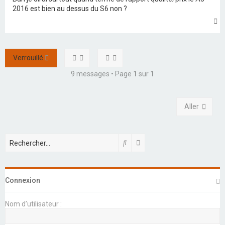
a
2016 est bien au dessus du S6 non ?
g
e
H
n
a
o
u
n
t
l
Verrouillé
u
9 messages • Page
1
sur
1
Aller
Rechercher
Recherche avancée
Connexion
Nom d’utilisateur :