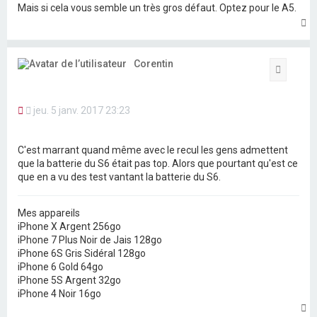
Mais si cela vous semble un très gros défaut. Optez pour le A5.
e
n
H
o
a
n
u
l
t
Corentin
u
Citation
M
jeu. 5 janv. 2017 23:23
e
s
s
C'est marrant quand même avec le recul les gens admettent
a
que la batterie du S6 était pas top. Alors que pourtant qu'est ce
g
que en a vu des test vantant la batterie du S6.
e
n
o
n
Mes appareils
l
iPhone X Argent 256go
u
iPhone 7 Plus Noir de Jais 128go
iPhone 6S Gris Sidéral 128go
iPhone 6 Gold 64go
iPhone 5S Argent 32go
iPhone 4 Noir 16go
H
a