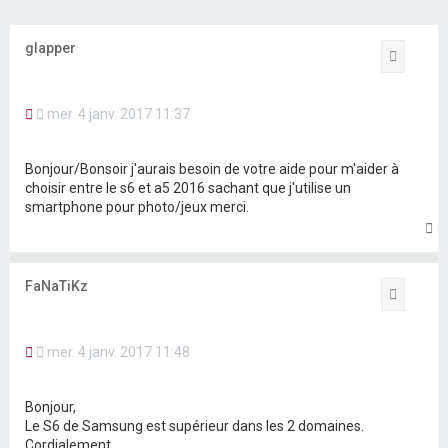
h
e
glapper
Citation
r
M
mer. 4 janv. 2017 11:37
e
s
s
Bonjour/Bonsoir j'aurais besoin de votre aide pour m'aider à
a
choisir entre le s6 et a5 2016 sachant que j'utilise un
g
smartphone pour photo/jeux merci.
e
n
H
o
a
n
u
l
t
FaNaTiKz
u
Citation
M
mer. 4 janv. 2017 11:48
e
s
s
Bonjour,
a
Le S6 de Samsung est supérieur dans les 2 domaines.
g
Cordialement.
e