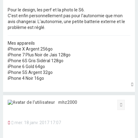
s
s
Pour le design, les perf et la photo le S6.
a
C'est enfin personnellement pas pour l'autonomie que mon
g
avis changerai. L'autonomie, une petite batterie externe et le
e
n
problème est réglé.
o
n
l
Mes appareils
u
iPhone X Argent 256go
iPhone 7 Plus Noir de Jais 128go
iPhone 6S Gris Sidéral 128go
iPhone 6 Gold 64go
iPhone 5S Argent 32go
iPhone 4 Noir 16go
H
a
u
t
mhz2000
Citation
M
mer. 18 janv. 2017 17:07
e
s
s