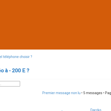
l téléphone choisir ?
o à - 200 E ?
cée
Premier message non lu
• 5 messages • Pa
Darcko