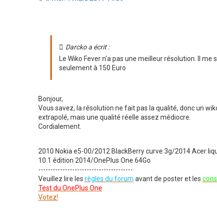
u
e
s
s
a
g
e
Darcko a écrit :
n
Le Wiko Fever n'a pas une meilleur résolution. Il me s
o
n
seulement à 150 Euro
l
u
Bonjour,
Vous savez, la résolution ne fait pas la qualité, donc un w
extrapolé, mais une qualité réelle assez médiocre.
Cordialement.
2010 Nokia e5-00/2012 BlackBerry curve 3g/2014 Acer li
10.1 édition 2014/OnePlus One 64Go
---------------------------------------
Veuillez lire les
règles du forum
avant de poster et les
cons
Test du OnePlus One
Votez!