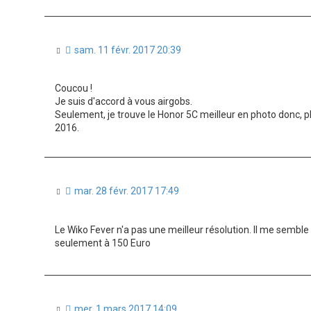
M
sam. 11 févr. 2017 20:39
e
s
s
Coucou !
a
Je suis d'accord à vous airgobs.
g
Seulement, je trouve le Honor 5C meilleur en photo donc, 
e
n
2016.
o
n
l
u
M
mar. 28 févr. 2017 17:49
e
s
s
Le Wiko Fever n'a pas une meilleur résolution. Il me semble q
a
seulement à 150 Euro
g
e
n
o
n
l
M
mer. 1 mars 2017 14:09