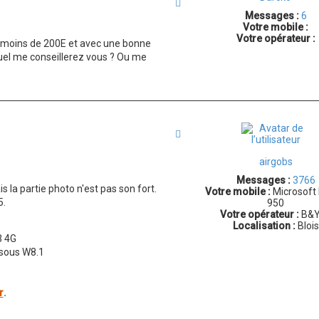
Citation
Messages :
6
Votre mobile :
Votre opérateur :
l à moins de 200E et avec une bonne
equel me conseillerez vous ? Ou me
Citation
airgobs
Messages :
3766
 la partie photo n'est pas son fort.
Votre mobile :
Microsoft
5.
950
Votre opérateur :
B&Y
Localisation :
Blois
3 4G
sous W8.1
r
.