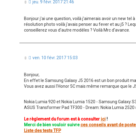
M
jeu. 9 févr. 2017 21:46
e
s
s
Bonjour j'ai une question, voilà j'aimerais avoir un new te
a
résolution photo voilà j'avais penser au fever et au j5 ? L
g
conseillerez vous d'autre modéles ? Voilà Mrc d'avance.
e
n
o
n
l
u
M
ven. 10 févr. 2017 15:03
e
s
s
Bonjour,
a
En effet le Samsung Galaxy J5 2016 est un bon produit mais
g
Vous avez aussi l'Honor 5C mais même remarque que le J
e
n
o
n
Nokia Lumia 920 et Nokia Lumia 1520 - Samsung Galaxy S
l
ASUS Transformer Pad TF300 - Dream: Nokia Lumia 2520 
u
Le règlement du forum est à consulter
ici
!
Merci de bien vouloir suivre
ces conseils avant de poste
Liste des tests TFP