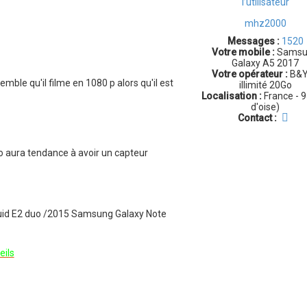
mhz2000
Messages :
1520
Votre mobile :
Samsu
Galaxy A5 2017
Votre opérateur :
B&Y
emble qu'il filme en 1080 p alors qu'il est
illimité 20Go
Localisation :
France - 9
d'oise)
C
Contact :
o
n
t
iko aura tendance à avoir un capteur
a
c
t
e
r
quid E2 duo /2015 Samsung Galaxy Note
m
h
z
2
eils
0
0
0