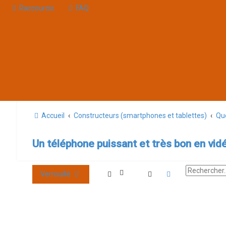
Raccourcis
FAQ
Accueil
Constructeurs (smartphones et tablettes)
Que
Un téléphone puissant et très bon en vidé
Rechercher
Recherche avan
Verrouillé