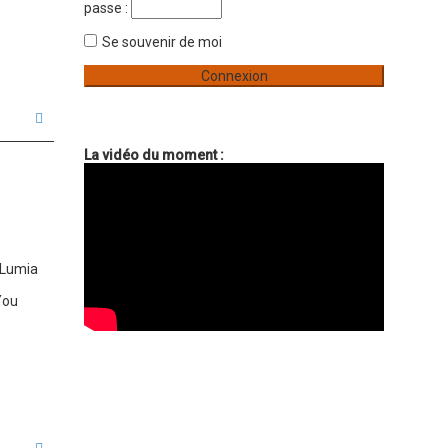
e
passe :
r
Se souvenir de moi
H
a
u
La vidéo du moment :
t
 Lumia
ou
H