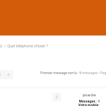
s)
Quel téléphone choisir ?
Premier message non lu
• 8 messages • Pa
Rechercher
Recherche avancée
picardie
Citation
Messages :
4
Votre mobile :