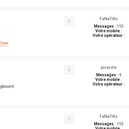
t
e
r
m
FaNaTiKz
Citation
h
Messages :
155
z
Votre mobile :
2
Votre opérateur :
0
0
EGaw
0
picardie
Citation
Messages :
4
Votre mobile :
Votre opérateur :
 glissent
FaNaTiKz
Citation
Messages :
155
Votre mobile :