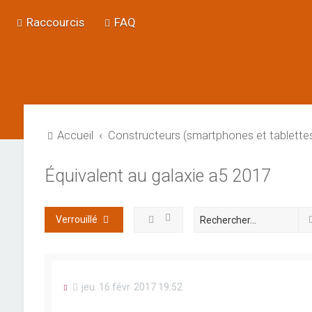
Raccourcis
FAQ
Accueil
Constructeurs (smartphones et tablette
Équivalent au galaxie a5 2017
Verrouillé
M
jeu. 16 févr. 2017 19:52
e
s