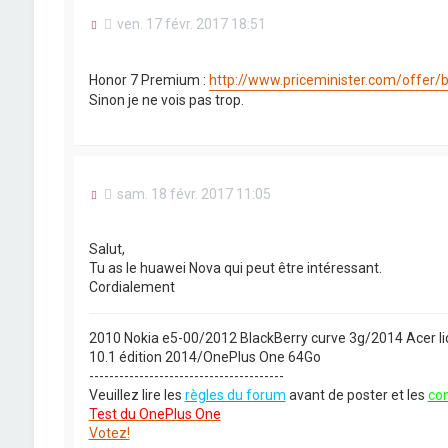
l
M
ven. 17 févr. 2017 18:51
u
e
s
s
Honor 7 Premium :
http://www.priceminister.com/offer/
a
Sinon je ne vois pas trop.
g
e
n
o
n
l
M
sam. 18 févr. 2017 11:05
u
e
s
s
Salut,
a
Tu as le huawei Nova qui peut être intéressant.
g
Cordialement
e
n
o
n
2010 Nokia e5-00/2012 BlackBerry curve 3g/2014 Acer l
l
10.1 édition 2014/OnePlus One 64Go
u
---------------------------------------
Veuillez lire les
règles du forum
avant de poster et les
con
Test du OnePlus One
Votez!