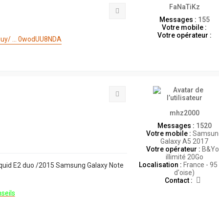
FaNaTiKz
Citation
Messages :
155
Votre mobile :
Votre opérateur :
buy/ ... 0wodUU8NDA
Citation
mhz2000
Messages :
1520
Votre mobile :
Samsun
Galaxy A5 2017
Votre opérateur :
B&Yo
illimité 20Go
Localisation :
France - 95 
iquid E2 duo /2015 Samsung Galaxy Note
d'oise)
C
Contact :
o
seils
n
t
a
c