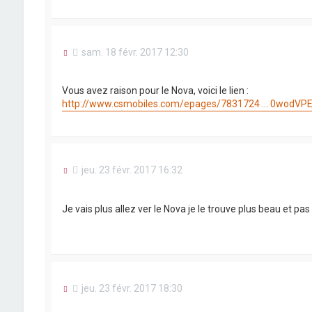
M
sam. 18 févr. 2017 12:30
e
s
s
Vous avez raison pour le Nova, voici le lien :
a
http://www.csmobiles.com/epages/7831724 ... 0wodVP
g
e
n
o
n
l
M
jeu. 23 févr. 2017 16:32
u
e
s
s
Je vais plus allez ver le Nova je le trouve plus beau et pas
a
g
e
n
o
n
l
M
jeu. 23 févr. 2017 18:30
u
e
s