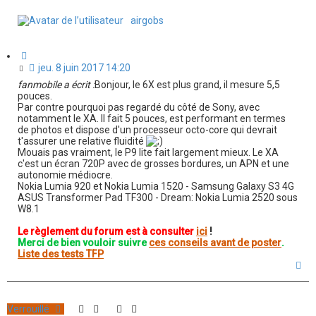
u
n
t
airgobs
l
u
C
i
M
jeu. 8 juin 2017 14:20
t
e
fanmobile a écrit :
Bonjour, le 6X est plus grand, il mesure 5,5
a
s
pouces.
t
s
Par contre pourquoi pas regardé du côté de Sony, avec
i
a
notamment le XA. Il fait 5 pouces, est performant en termes
o
de photos et dispose d'un processeur octo-core qui devrait
g
n
t'assurer une relative fluidité
e
Mouais pas vraiment, le P9 lite fait largement mieux. Le XA
n
c'est un écran 720P avec de grosses bordures, un APN et une
o
autonomie médiocre.
n
Nokia Lumia 920 et Nokia Lumia 1520 - Samsung Galaxy S3 4G
l
ASUS Transformer Pad TF300 - Dream: Nokia Lumia 2520 sous
u
W8.1
Le règlement du forum est à consulter
ici
!
Merci de bien vouloir suivre
ces conseils avant de poster
.
Liste des tests TFP
H
a
u
t
Verrouillé