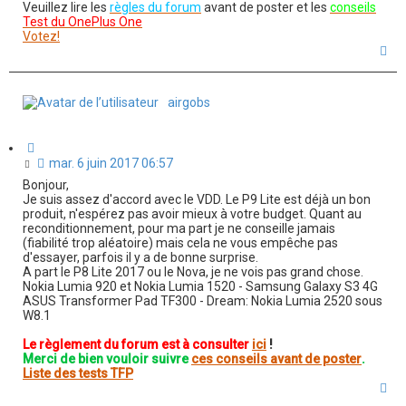
n
Veuillez lire les
règles du forum
avant de poster et les
conseils
l
Test du OnePlus One
u
Votez!
H
a
u
t
airgobs
C
i
M
mar. 6 juin 2017 06:57
t
e
Bonjour,
a
s
Je suis assez d'accord avec le VDD. Le P9 Lite est déjà un bon
t
s
produit, n'espérez pas avoir mieux à votre budget. Quant au
i
a
reconditionnement, pour ma part je ne conseille jamais
o
(fiabilité trop aléatoire) mais cela ne vous empêche pas
g
n
d'essayer, parfois il y a de bonne surprise.
e
A part le P8 Lite 2017 ou le Nova, je ne vois pas grand chose.
n
Nokia Lumia 920 et Nokia Lumia 1520 - Samsung Galaxy S3 4G
o
ASUS Transformer Pad TF300 - Dream: Nokia Lumia 2520 sous
n
W8.1
l
u
Le règlement du forum est à consulter
ici
!
Merci de bien vouloir suivre
ces conseils avant de poster
.
Liste des tests TFP
H
a