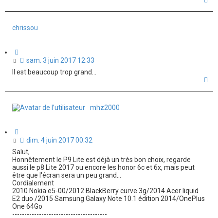
n
a
l
u
u
t
chrissou
C
i
M
sam. 3 juin 2017 12:33
t
e
Il est beaucoup trop grand...
a
s
H
t
s
a
i
a
u
o
t
g
n
mhz2000
e
n
o
C
n
i
M
dim. 4 juin 2017 00:32
t
l
e
Salut,
a
u
s
Honnêtement le P9 Lite est déjà un très bon choix, regarde
t
s
aussi le p8 Lite 2017 ou encore les honor 6c et 6x, mais peut
i
a
être que l'écran sera un peu grand...
o
Cordialement
g
n
2010 Nokia e5-00/2012 BlackBerry curve 3g/2014 Acer liquid
e
E2 duo /2015 Samsung Galaxy Note 10.1 édition 2014/OnePlus
n
One 64Go
o
---------------------------------------