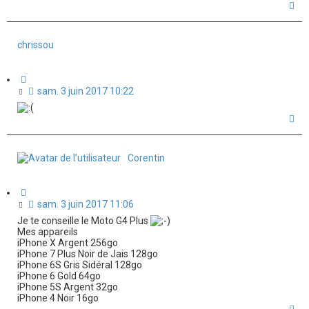
s
H
t
s
a
i
a
u
o
t
g
n
chrissou
e
n
o
C
n
i
M
sam. 3 juin 2017 10:22
t
l
e
a
u
s
H
t
s
a
i
a
u
o
t
g
n
Corentin
e
n
o
C
n
i
M
sam. 3 juin 2017 11:06
t
l
e
Je te conseille le Moto G4 Plus
a
u
s
Mes appareils
t
s
iPhone X Argent 256go
i
a
iPhone 7 Plus Noir de Jais 128go
o
iPhone 6S Gris Sidéral 128go
g
n
iPhone 6 Gold 64go
e
iPhone 5S Argent 32go
n
iPhone 4 Noir 16go
o
H