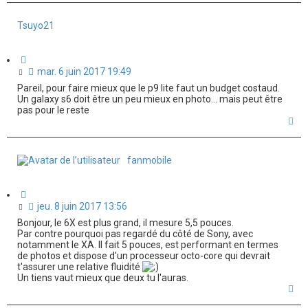
u
t
Tsuyo21
C
i
M
mar. 6 juin 2017 19:49
t
e
Pareil, pour faire mieux que le p9 lite faut un budget costaud.
a
s
Un galaxy s6 doit être un peu mieux en photo... mais peut être
t
s
pas pour le reste
i
a
H
o
a
g
n
u
e
t
n
fanmobile
o
n
C
l
i
M
jeu. 8 juin 2017 13:56
u
t
e
Bonjour, le 6X est plus grand, il mesure 5,5 pouces.
a
s
Par contre pourquoi pas regardé du côté de Sony, avec
t
s
notamment le XA. Il fait 5 pouces, est performant en termes
i
a
de photos et dispose d'un processeur octo-core qui devrait
o
t'assurer une relative fluidité
g
n
Un tiens vaut mieux que deux tu l'auras.
e
H
n
a
o