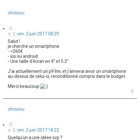
h
r
r
c
c
e
chrissou
h
h
e
e
r
r
a
C
v
i
M
ven. 2 juin 2017 08:29
a
t
e
n
Salut !
a
c
s
je cherche un smartphone
t
é
s
- <260€
i
e
a
- ios ou android
o
- Une taille d'écran en 4" et 5.2"
g
n
e
J'ai actuellement un p9 lite, et j'aimerai avoir un smartphone
n
au-dessus de celui-ci, reconditionné compris dans le budget.
o
n
Merci beaucoup
l
H
u
a
u
t
chrissou
C
i
M
ven. 2 juin 2017 18:22
t
e
Quelqu'un a une idéee svp ?
a