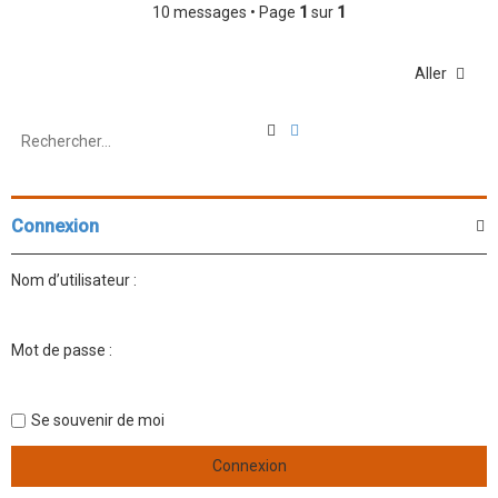
10 messages • Page
1
sur
1
Aller
R
R
e
e
c
c
h
h
e
e
r
r
Connexion
c
c
h
h
e
e
Nom d’utilisateur :
r
a
v
a
n
Mot de passe :
c
é
e
Se souvenir de moi