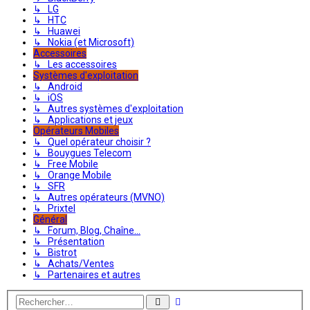
↳ LG
↳ HTC
↳ Huawei
↳ Nokia (et Microsoft)
Accessoires
↳ Les accessoires
Systèmes d'exploitation
↳ Android
↳ iOS
↳ Autres systèmes d'exploitation
↳ Applications et jeux
Opérateurs Mobiles
↳ Quel opérateur choisir ?
↳ Bouygues Telecom
↳ Free Mobile
↳ Orange Mobile
↳ SFR
↳ Autres opérateurs (MVNO)
↳ Prixtel
Général
↳ Forum, Blog, Chaîne...
↳ Présentation
↳ Bistrot
↳ Achats/Ventes
↳ Partenaires et autres
Recherche
Rechercher