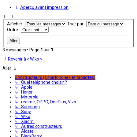
Aperçu avant impression
Afficher :
Trier par :
Ordre :
3 messages • Page
1
sur
1
Revenir à « Wiko »
Aller
Constructeurs (smartphones et tablettes)
↳ Quel téléphone choisir ?
↳ Apple
↳ Honor
↳ Motorola
↳ realme, OPPO, OnePlus, Vivo
↳ Samsung
↳ Sony
↳ Wiko
↳ Xiaomi
↳ Autres constructeurs
↳ Alcatel
↳ BlackBerry