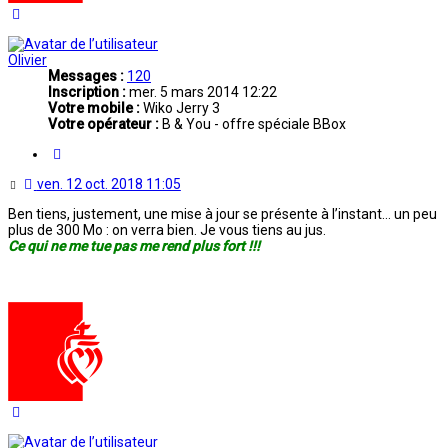
Haut
Olivier
Messages :
120
Inscription :
mer. 5 mars 2014 12:22
Votre mobile :
Wiko Jerry 3
Votre opérateur :
B & You - offre spéciale BBox
Citation
Message
ven. 12 oct. 2018 11:05
non
Ben tiens, justement, une mise à jour se présente à l’instant… un peu
lu
plus de 300 Mo : on verra bien. Je vous tiens au jus.
Ce qui ne me tue pas me rend plus fort !!!
Haut