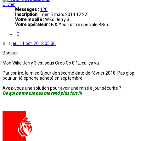
Olivier
Messages :
120
Inscription :
mer. 5 mars 2014 12:22
Votre mobile :
Wiko Jerry 3
Votre opérateur :
B & You - offre spéciale BBox
Citation
Message
jeu. 11 oct. 2018 05:36
non
Bonjour
lu
Mon Wiko Jerry 3 est sous Oreo Go 8.1... ça, ça va.
Par contre, la mise à jour de sécurité date de février 2018. Pas glop
pour un téléphone acheté en septembre.
Avez-vous une solution pour avoir une mise à jour sécurité ?
Ce qui ne me tue pas me rend plus fort !!!