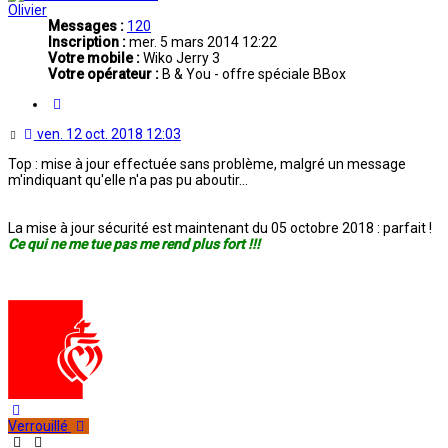
Olivier
Messages :
120
Inscription :
mer. 5 mars 2014 12:22
Votre mobile :
Wiko Jerry 3
Votre opérateur :
B & You - offre spéciale BBox
Citation
Message
ven. 12 oct. 2018 12:03
non
Top : mise à jour effectuée sans problème, malgré un message
lu
m'indiquant qu'elle n'a pas pu aboutir...
La mise à jour sécurité est maintenant du 05 octobre 2018 : parfait !
Ce qui ne me tue pas me rend plus fort !!!
Haut
Verrouillé