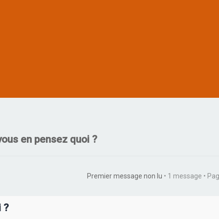
vous en pensez quoi ?
Premier message non lu
• 1 message • Pa
 ?