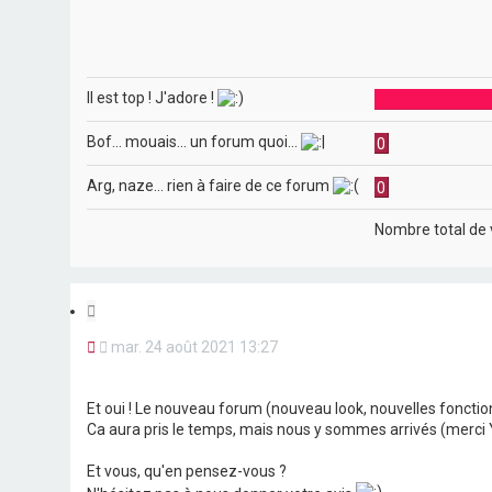
e
e
r
a
v
a
n
Il est top ! J'adore !
c
é
e
Bof... mouais... un forum quoi...
0
Arg, naze... rien à faire de ce forum
0
Nombre total de 
C
i
M
mar. 24 août 2021 13:27
t
e
a
s
t
s
Et oui ! Le nouveau forum (nouveau look, nouvelles fonctions
a
i
Ca aura pris le temps, mais nous y sommes arrivés (merci 
g
o
e
n
n
Et vous, qu'en pensez-vous ?
o