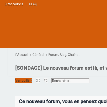
Raccourcis
FAQ
Accueil
Général
Forum, Blog, Chaîne...
[SONDAGE] Le nouveau forum est là, et 
R
R
Verrouillé
e
e
c
c
h
h
e
e
r
r
Ce nouveau forum, vous en pensez quoi
c
c
h
h