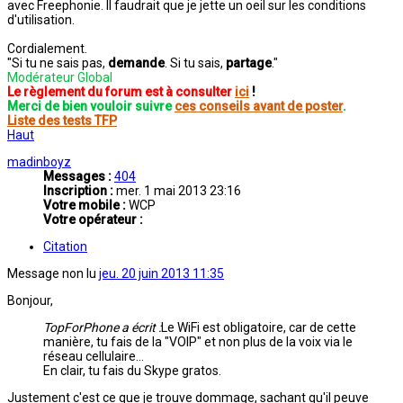
avec Freephonie. Il faudrait que je jette un oeil sur les conditions
d'utilisation.
Cordialement.
"Si tu ne sais pas,
demande
. Si tu sais,
partage
."
Modérateur Global
Le règlement du forum est à consulter
ici
!
Merci de bien vouloir suivre
ces conseils avant de poster
.
Liste des tests TFP
Haut
madinboyz
Messages :
404
Inscription :
mer. 1 mai 2013 23:16
Votre mobile :
WCP
Votre opérateur :
Citation
Message non lu
jeu. 20 juin 2013 11:35
Bonjour,
TopForPhone a écrit :
Le WiFi est obligatoire, car de cette
manière, tu fais de la "VOIP" et non plus de la voix via le
réseau cellulaire...
En clair, tu fais du Skype gratos.
Justement c'est ce que je trouve dommage, sachant qu'il peuve