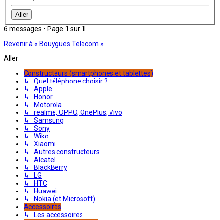
6 messages • Page
1
sur
1
Revenir à « Bouygues Telecom »
Aller
Constructeurs (smartphones et tablettes)
↳ Quel téléphone choisir ?
↳ Apple
↳ Honor
↳ Motorola
↳ realme, OPPO, OnePlus, Vivo
↳ Samsung
↳ Sony
↳ Wiko
↳ Xiaomi
↳ Autres constructeurs
↳ Alcatel
↳ BlackBerry
↳ LG
↳ HTC
↳ Huawei
↳ Nokia (et Microsoft)
Accessoires
↳ Les accessoires