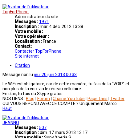
TopForPhone
Administrateur du site
Messages :
1971
Inscription :
mar. 4 déc. 2012 13:38
Votre mobile :
Votre opérateur :
Localisation :
France
Contact :
Contacter TopForPhone
Site internet
Citation
Message non lu
jeu. 20 juin 2013 00:33
Le WiFi est obligatoire, car de cette manière, tu fais de la "VOIP" et
non plus de la voix via le réseau cellulaire...
En clair, tu fais du Skype gratos.
NOS LIENS :
Blog
|
Forum
|
Chaîne YouTube
|
Page fans
|
Twitter
QUI VOUS REPOND AVEC CE COMPTE ? Uniquement Marco
Haut
JEANNO
Messages :
507
Inscription :
dim. 17 mars 2013 13:17
Votre mobile :
Sony Xperia S