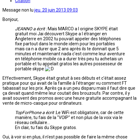
Citation
Message non lu
jeu. 20 juin 2013 09:03
Bonjour,
JEANNO a écrit :
Mais MARCO a l origine SKYPE était
gratuit moi Jai découvert Skype a l étranger en
Angleterre en 2002 tu pouvait appeler des téléphones
fixe partout dans le monde idem pour les portables
mais ca n a durer que 2 ans après ils te donnait que 5
minutes et maintenant nada c'est comme leur aventure
en téléphonie mobile ca a durer très peu tu achetais un
portable et tu appelait gratos les autres possesseur de
portable skype
Effectivement, Skype était gratuit à ses débuts et c'était assez
pratique pour qui avait de la famille à l'étranger vu comment FT
tabassait sur les prix. Après ça a un peu disparu mais il faut dire que
ça devait quand même leur coutait des brouzoufs. Par contre, il y
avait souvent des promos avec une heure gratuite accompagnant la
vente de micro-casque pour ordinateurs.
TopForPhone a écrit :
Le WiFi est obligatoire, car de cette
manière, tu fais de la "VOIP" et non plus de la voix via le
réseau cellulaire...
En clair, tu fais du Skype gratos.
Oui, à voir si en plus, il n'est pas possible de faire la même chose