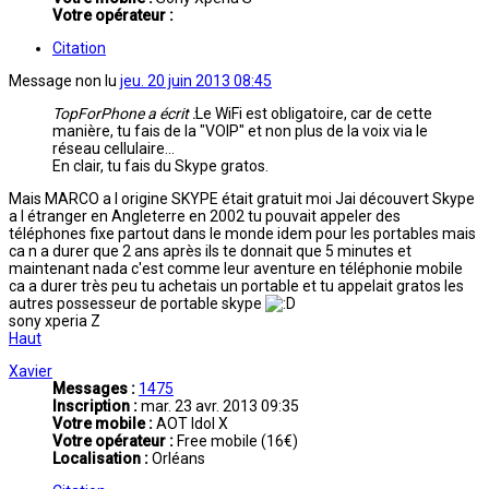
Votre opérateur :
Citation
Message non lu
jeu. 20 juin 2013 08:45
TopForPhone a écrit :
Le WiFi est obligatoire, car de cette
manière, tu fais de la "VOIP" et non plus de la voix via le
réseau cellulaire...
En clair, tu fais du Skype gratos.
Mais MARCO a l origine SKYPE était gratuit moi Jai découvert Skype
a l étranger en Angleterre en 2002 tu pouvait appeler des
téléphones fixe partout dans le monde idem pour les portables mais
ca n a durer que 2 ans après ils te donnait que 5 minutes et
maintenant nada c'est comme leur aventure en téléphonie mobile
ca a durer très peu tu achetais un portable et tu appelait gratos les
autres possesseur de portable skype
sony xperia Z
Haut
Xavier
Messages :
1475
Inscription :
mar. 23 avr. 2013 09:35
Votre mobile :
AOT Idol X
Votre opérateur :
Free mobile (16€)
Localisation :
Orléans