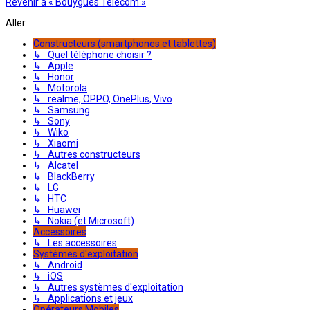
Revenir à « Bouygues Telecom »
Aller
Constructeurs (smartphones et tablettes)
↳ Quel téléphone choisir ?
↳ Apple
↳ Honor
↳ Motorola
↳ realme, OPPO, OnePlus, Vivo
↳ Samsung
↳ Sony
↳ Wiko
↳ Xiaomi
↳ Autres constructeurs
↳ Alcatel
↳ BlackBerry
↳ LG
↳ HTC
↳ Huawei
↳ Nokia (et Microsoft)
Accessoires
↳ Les accessoires
Systèmes d'exploitation
↳ Android
↳ iOS
↳ Autres systèmes d'exploitation
↳ Applications et jeux
Opérateurs Mobiles