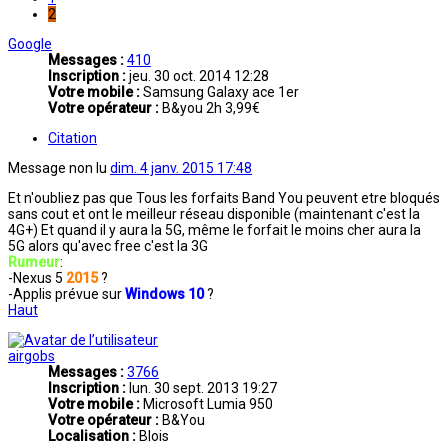
2
Google
Messages :
410
Inscription :
jeu. 30 oct. 2014 12:28
Votre mobile :
Samsung Galaxy ace 1er
Votre opérateur :
B&you 2h 3,99€
Citation
Message non lu
dim. 4 janv. 2015 17:48
Et n'oubliez pas que Tous les forfaits Band You peuvent etre bloqués
sans cout et ont le meilleur réseau disponible (maintenant c'est la
4G+) Et quand il y aura la 5G, même le forfait le moins cher aura la
5G alors qu'avec free c'est la 3G
Rumeur
:
-Nexus 5
2015
?
-Applis prévue sur
Windows 10
?
Haut
airgobs
Messages :
3766
Inscription :
lun. 30 sept. 2013 19:27
Votre mobile :
Microsoft Lumia 950
Votre opérateur :
B&You
Localisation :
Blois