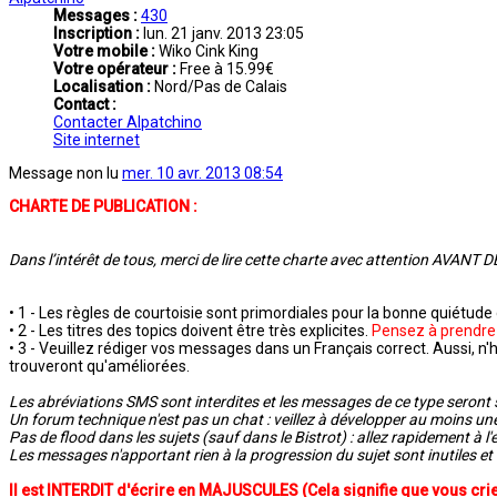
Messages :
430
Inscription :
lun. 21 janv. 2013 23:05
Votre mobile :
Wiko Cink King
Votre opérateur :
Free à 15.99€
Localisation :
Nord/Pas de Calais
Contact :
Contacter Alpatchino
Site internet
Message non lu
mer. 10 avr. 2013 08:54
CHARTE DE PUBLICATION :
Dans l’intérêt de tous, merci de lire cette charte avec attention AVAN
• 1 - Les règles de courtoisie sont primordiales pour la bonne quiétude
• 2 - Les titres des topics doivent être très explicites.
Pensez à prendre 
• 3 - Veuillez rédiger vos messages dans un Français correct. Aussi, n
trouveront qu'améliorées.
Les abréviations SMS sont interdites et les messages de ce type seront
Un forum technique n'est pas un chat : veillez à développer au moins u
Pas de flood dans les sujets (sauf dans le Bistrot) : allez rapidement à l
Les messages n'apportant rien à la progression du sujet sont inutiles e
Il est INTERDIT d'écrire en MAJUSCULES (Cela signifie que vous criez