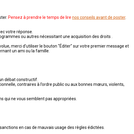
ster.
Pensez à prendre le temps de lire
nos conseils avant de poster
.
vec votre réponse.
, programmes ou autres nécessitant une acquisition des droits .
 évolue, merci d'utiliser le bouton "Éditer" sur votre premier message et
rnant un ami ou la famille.
un débat constructif.
onnelle, contraires à l’ordre public ou aux bonnes mœurs, violents,
ons qui ne vous semblent pas appropriées.
s sanctions en cas de mauvais usage des règles édictées.