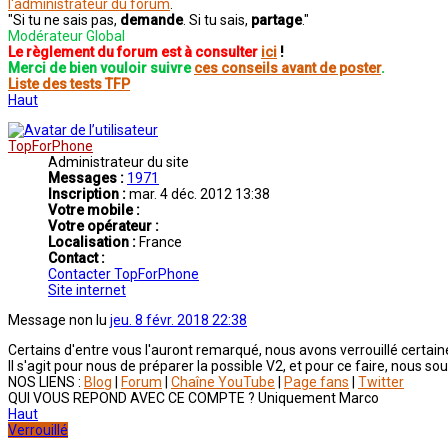
l'administrateur du forum
.
"Si tu ne sais pas,
demande
. Si tu sais,
partage
."
Modérateur Global
Le règlement du forum est à consulter
ici
!
Merci de bien vouloir suivre
ces conseils avant de poster
.
Liste des tests TFP
Haut
TopForPhone
Administrateur du site
Messages :
1971
Inscription :
mar. 4 déc. 2012 13:38
Votre mobile :
Votre opérateur :
Localisation :
France
Contact :
Contacter TopForPhone
Site internet
Message non lu
jeu. 8 févr. 2018 22:38
Certains d'entre vous l'auront remarqué, nous avons verrouillé certain
Il s'agit pour nous de préparer la possible V2, et pour ce faire, nous 
NOS LIENS :
Blog
|
Forum
|
Chaîne YouTube
|
Page fans
|
Twitter
QUI VOUS REPOND AVEC CE COMPTE ? Uniquement Marco
Haut
Verrouillé