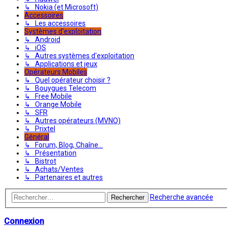
↳ Nokia (et Microsoft)
Accessoires
↳ Les accessoires
Systèmes d'exploitation
↳ Android
↳ iOS
↳ Autres systèmes d'exploitation
↳ Applications et jeux
Opérateurs Mobiles
↳ Quel opérateur choisir ?
↳ Bouygues Telecom
↳ Free Mobile
↳ Orange Mobile
↳ SFR
↳ Autres opérateurs (MVNO)
↳ Prixtel
Général
↳ Forum, Blog, Chaîne...
↳ Présentation
↳ Bistrot
↳ Achats/Ventes
↳ Partenaires et autres
Recherche avancée
Rechercher
Connexion