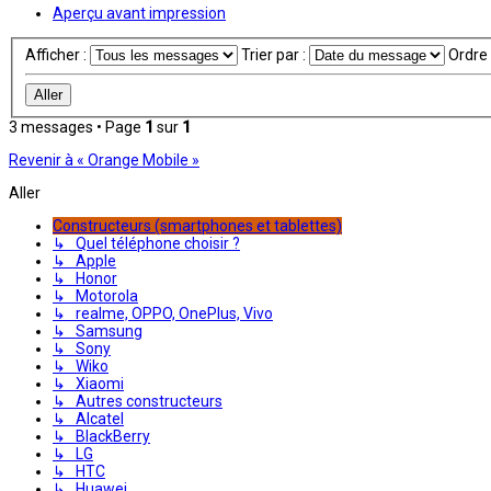
Aperçu avant impression
Afficher :
Trier par :
Ordre 
3 messages • Page
1
sur
1
Revenir à « Orange Mobile »
Aller
Constructeurs (smartphones et tablettes)
↳ Quel téléphone choisir ?
↳ Apple
↳ Honor
↳ Motorola
↳ realme, OPPO, OnePlus, Vivo
↳ Samsung
↳ Sony
↳ Wiko
↳ Xiaomi
↳ Autres constructeurs
↳ Alcatel
↳ BlackBerry
↳ LG
↳ HTC
↳ Huawei