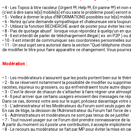
• 4 - Les Topics à titre racoleur (Urgent !!!!, Help !!!!, En panne !!!!) et non
(c'est à dire sans le[s] mobile[s] et\ou sans le problème posé) seron
• 5 - Veillez à donner le plus d’INFORMATIONS possibles sur le[s] mobil
• 6 - Notez qu’une demande sympathique et chaleureuse sera toujours
• 7 - Utilisez la fonction RECHERCHE avant de poster pour éviter les r
• 8 - Pas de quotage abusif : lorsque vous répondez à quelqu'un en quo
• 9 - Il est interdit de parler de téléchargement illégal ( ex. en P2P ) 
• 10 - Il est interdit de communiquer ses coordonnées personnelles sur 
• 11 - Un seul sujet sera autorisé dans la section "Quel téléphone choisi
de modifier le titre pour faire apparaître ce changement. Vous pourrez
Modération :
• 1 - Les modérateurs s'assurent que les posts portent bien sur le thè
• 2 - Ils se réservent notamment la possibilité de modifier ou supprim
racistes, injurieux ou grossiers, ou qui enfreindraient toute autre dispo
• 3 - C'est le devoir de chacun de s'attacher à faire régner une atmo
• 4 - Il peut arriver que certains usagers envoient des messages ne r
Dans ce cas, donnez votre avis sur le sujet, précisez davantage votre 
• 5 - L’administrateur et les Modérateurs du Forum sont seuls juges de 
En cas de litige, la décision de l'Administrateur du Forum fait force de d
• 6 - Administrateurs et modérateurs ne sont pas tenus de se justifier.
• 7 - Tout nouvel usager sur ce Forum doit prendre connaissance de la
À partir du moment où il poste une contribution, il accepte implicitem
• 8 - Le recours au modérateur se fait par MP pour éviter la mise en ca