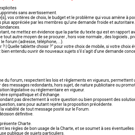
-explicites
t supprimés sans avertissement.
e[s], vos critères de choix, le budget et le problème qui vous amène à po
 plus appréciée par les membres qu’une demande froide et autoritaire.
edondances.
tant, ne mettez en évidence que la partie du texte qui est en rapport a
ou de tout autre moyen de se procurer , hors voie normale , des logiciels 
le forum (adresse, téléphone, ...).
r ? | Quelle tablette choisir ?" pour votre choix de mobile, si votre choix
 bien entendu ouvrir de nouveaux sujets s'il s'agit d'une demande conce
me du forum, respectent les lois et règlements en vigueurs, permettent 
er des messages redondants, hors sujet, de nature publicitaire ou promoti
sition législative ou réglementaire en vigueur.
sphère sympathique et d'échange.
épondant pas directement à votre question ou bien proposent des soluti
question, sans pour autant rejeter la proposition précédente.
la viabilité de tout message posté sur le Forum.
écision définitive.
 présente Charte.
ent les règles de bon usage de la Charte, et se soumet à ses éventuelle
use publique de sujets particuliers.