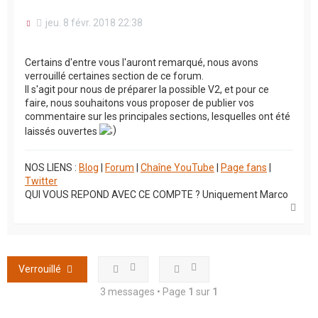
M
jeu. 8 févr. 2018 22:38
e
s
s
Certains d'entre vous l'auront remarqué, nous avons
a
verrouillé certaines section de ce forum.
g
Il s'agit pour nous de préparer la possible V2, et pour ce
e
n
faire, nous souhaitons vous proposer de publier vos
o
commentaire sur les principales sections, lesquelles ont été
n
laissés ouvertes
l
u
NOS LIENS :
Blog
|
Forum
|
Chaîne YouTube
|
Page fans
|
Twitter
QUI VOUS REPOND AVEC CE COMPTE ? Uniquement Marco
H
a
u
t
Verrouillé
3 messages • Page
1
sur
1