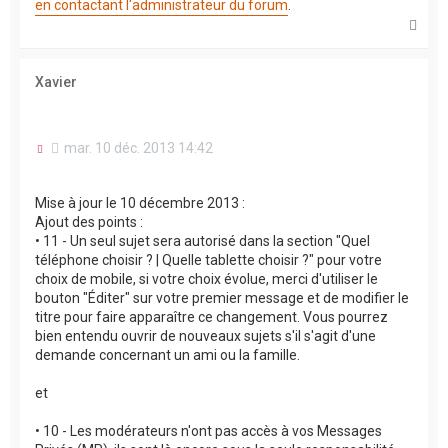
en contactant l'administrateur du forum
.
H
a
u
t
Xavier
M
mar. 10 déc. 2013 14:42
e
s
s
Mise à jour le 10 décembre 2013 :
a
Ajout des points :
g
• 11 - Un seul sujet sera autorisé dans la section "Quel
e
n
téléphone choisir ? | Quelle tablette choisir ?" pour votre
o
choix de mobile, si votre choix évolue, merci d'utiliser le
n
bouton "Éditer" sur votre premier message et de modifier le
l
titre pour faire apparaître ce changement. Vous pourrez
u
bien entendu ouvrir de nouveaux sujets s'il s'agit d'une
demande concernant un ami ou la famille.
et
• 10 - Les modérateurs n'ont pas accès à vos Messages