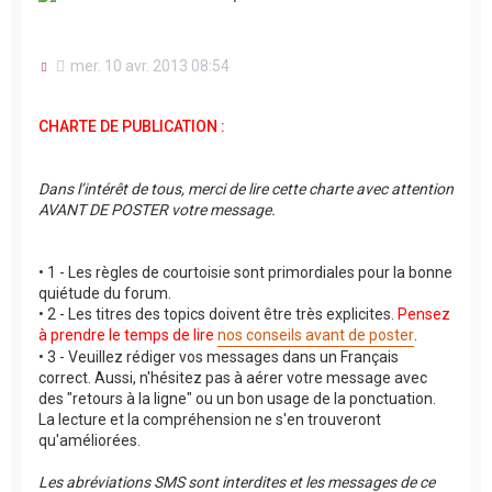
M
mer. 10 avr. 2013 08:54
e
s
s
CHARTE DE PUBLICATION :
a
g
e
n
Dans l’intérêt de tous, merci de lire cette charte avec attention
o
AVANT DE POSTER votre message.
n
l
u
• 1 - Les règles de courtoisie sont primordiales pour la bonne
quiétude du forum.
• 2 - Les titres des topics doivent être très explicites.
Pensez
à prendre le temps de lire
nos conseils avant de poster
.
• 3 - Veuillez rédiger vos messages dans un Français
correct. Aussi, n'hésitez pas à aérer votre message avec
des "retours à la ligne" ou un bon usage de la ponctuation.
La lecture et la compréhension ne s'en trouveront
qu'améliorées.
Les abréviations SMS sont interdites et les messages de ce