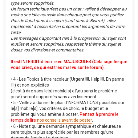
type seront supprimés
.
Un forum technique n'est pas un chat : veillez à développer au
moins une idée nouvelle dans chaque post que vous publiez
.
Pas de flood dans les sujets (sauf dans le Bistrot) : allez
rapidement à l'essentiel en préparant les arguments de votre
texte.
Les messages n'apportant rien à la progression du sujet sont
inutiles et seront supprimés, respectez le thème du sujet et
dosez vos diversions et commentaires.
Il est INTERDIT d'écrire en MAJUSCULES (Cela signifie que
vous criez, ce qui est trés mal vu sur le forum).
• 4 - Les Topics à titre racoleur (Urgent !!!!, Help !!!!, En panne
!!!!) et non-explicites
(c'est à dire sans le[s] mobile[s] et\ou sans le problème
posé) seront supprimés sans avertissement.
• 5 - Veillez à donner le plus d’INFORMATIONS possibles sur
le[s] mobile[s], vos critères de choix, le budget et le
problème qui vous amène à poster.
Pensez à prendre le
temps de lire
nos conseils avant de poster
.
• 6 - Notez qu’une demande sympathique et chaleureuse
sera toujours plus appréciée par les membres qu’une
demande froide et autoritaire.