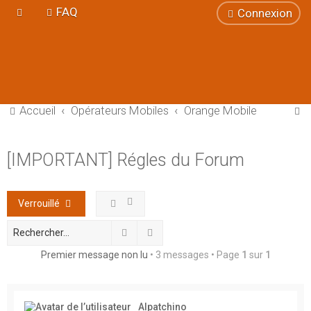
FAQ
Connexion
R
Accueil
Opérateurs Mobiles
Orange Mobile
e
c
[IMPORTANT] Régles du Forum
h
e
Verrouillé
r
c
Rechercher
Recherche avancée
h
Premier message non lu
• 3 messages • Page
1
sur
1
e
r
Alpatchino