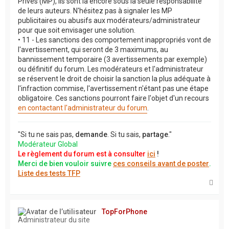
Privés (MP), ils sont là encore sous la seule responsabilité
de leurs auteurs. N'hésitez pas à signaler les MP
publicitaires ou abusifs aux modérateurs/administrateur
pour que soit envisager une solution.
• 11 - Les sanctions des comportement inappropriés vont de
l'avertissement, qui seront de 3 maximums, au
bannissement temporaire (3 avertissements par exemple)
ou définitif du forum. Les modérateurs et l'administrateur
se réservent le droit de choisir la sanction la plus adéquate à
l'infraction commise, l'avertissement n'étant pas une étape
obligatoire. Ces sanctions pourront faire l'objet d'un recours
en contactant l'administrateur du forum
.
"Si tu ne sais pas,
demande
. Si tu sais,
partage
."
Modérateur Global
Le règlement du forum est à consulter
ici
!
Merci de bien vouloir suivre
ces conseils avant de poster
.
Liste des tests TFP
H
a
u
t
TopForPhone
Administrateur du site