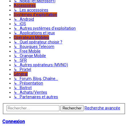
↳ Nokia (et Microsoft)
Accessoires
↳ Les accessoires
Systèmes d'exploitation
↳ Android
↳ iOS
↳ Autres systèmes d'exploitation
↳ Applications et jeux
Opérateurs Mobiles
↳ Quel opérateur choisir ?
↳ Bouygues Telecom
↳ Free Mobile
↳ Orange Mobile
↳ SFR
↳ Autres opérateurs (MVNO)
↳ Prixtel
Général
↳ Forum, Blog, Chaîne...
↳ Présentation
↳ Bistrot
↳ Achats/Ventes
↳ Partenaires et autres
Recherche avancée
Rechercher
Connexion