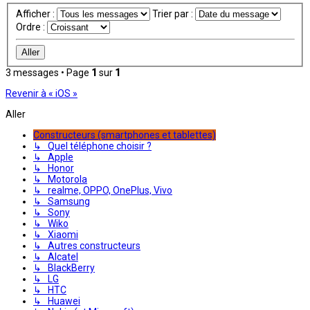
Afficher :
Trier par :
Ordre :
3 messages • Page
1
sur
1
Revenir à « iOS »
Aller
Constructeurs (smartphones et tablettes)
↳ Quel téléphone choisir ?
↳ Apple
↳ Honor
↳ Motorola
↳ realme, OPPO, OnePlus, Vivo
↳ Samsung
↳ Sony
↳ Wiko
↳ Xiaomi
↳ Autres constructeurs
↳ Alcatel
↳ BlackBerry
↳ LG
↳ HTC
↳ Huawei