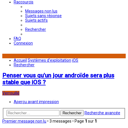
Raccourcis
Messages non lus
Sujets sans réponse
Sujets actifs
Rechercher
FAQ
Connexion
Accueil
Systèmes d'exploitation
iOS
Rechercher
Penser vous qu'un jour androïde sera plus
stable que iOS ?
Verrouillé
Aperçu avant impression
Recherche avancée
Rechercher
Premier message non lu
• 3 messages • Page
1
sur
1