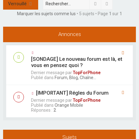
h
Rechercher
Recherche ava
Verrouillé
e
Marquer les sujets comme lus
• 5 sujets • Page
1
sur
1
r
Annonces
[SONDAGE] Le nouveau forum est là, et
vous en pensez quoi ?
Dernier message par
TopForPhone
Publié dans
Forum, Blog, Chaîne...
[IMPORTANT] Régles du Forum
Dernier message par
TopForPhone
Publié dans
Orange Mobile
Réponses :
2
Sujets